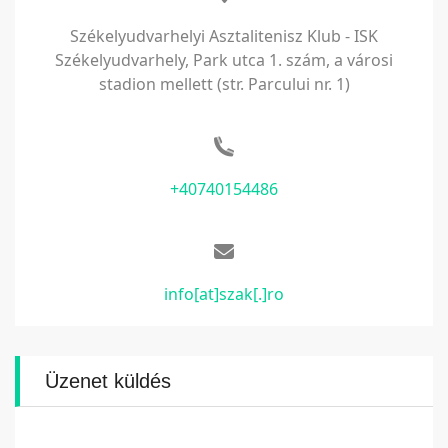
Székelyudvarhelyi Asztalitenisz Klub - ISK
Székelyudvarhely, Park utca 1. szám, a városi
stadion mellett (str. Parcului nr. 1)
+40740154486
info[at]szak[.]ro
Üzenet küldés