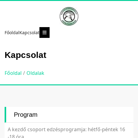
Főoldal
Kapcsolat
Kapcsolat
Főoldal
/
Oldalak
Program
A kezdő csoport edzésprogramja: hétfő-péntek 16
-18 óra