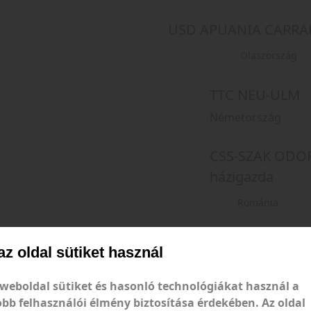
USD APUANIA CARRA
Olaszország
TTC NEU-ULM
Németország
CSS-SZAK ODOR
házigazda
Románia
TTC OSTRAVA 2
az oldal sütiket használ
Csehország
 weboldal sütiket és hasonló technológiákat használ a
D CSOPORT
obb felhasználói élmény biztosítása érdekében. Az oldal