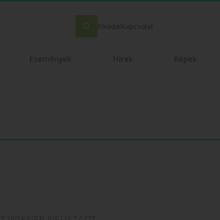
Főoldal
Kapcsolat
Események
Hírek
Képek
T WIENER NEUSTADT