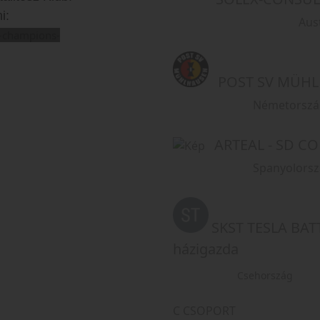
ni:
Austri
is-champions-
POST SV MÜHLH
Németorszá
ARTEAL - SD C
Spanyolorsz
SKST TESLA BAT
házigazda
Csehország
C CSOPORT