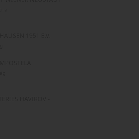
​
a
AUSEN 1951 E.V.
g
OMPOSTELA
ág
TERIES HAVIROV -