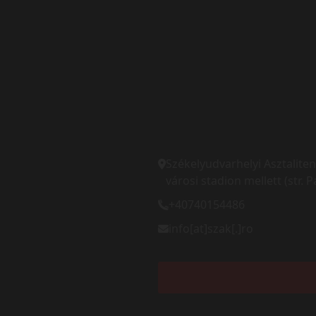
Székelyudvarhelyi Asztaliten
városi stadion mellett (str. Pa
+40740154486
info[at]szak[.]ro