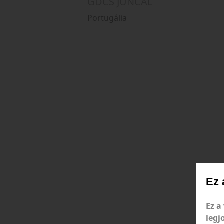
GDCS JUNCAL
Portugália
Ez 
Ez a
legj