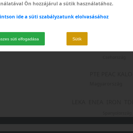
nálatával Ön hozzájárul a sütik használatához.
AS PONTOISE 
intson ide a süti szabályzatunk elolvasásához
Franciaország
szes süti elfogadása
Sütik
SF SKK EL NI
Csehország
PTE PEAC KAL
Magyarország
LEKA
ENEA
IRON
TD
Spanyolország