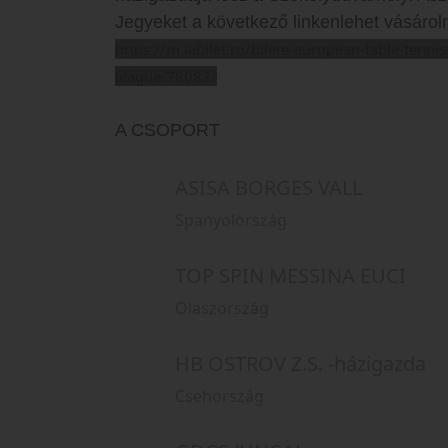
Jegyeket a következő linkenlehet vásárol
https://m.iabilet.ro/bilete-european-table-tenn
league-78082/
A CSOPORT
ASISA BORGES VALL
Spanyolország
TOP SPIN MESSINA EUCI
Olaszország
HB OSTROV Z.S. -házigazda
Csehország