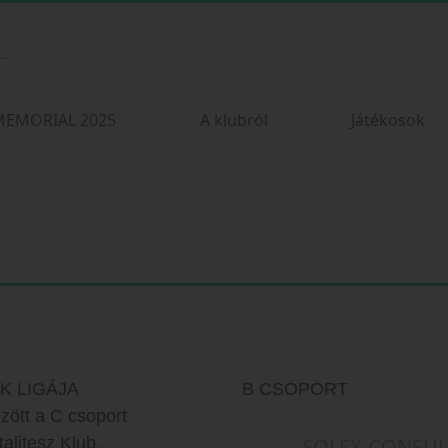
MEMORIAL 2025
A klubról
Játékosok
OK LIGÁJA
B CSOPORT
zött a C csoport
alitesz Klub.
SOLEX-CONSUL