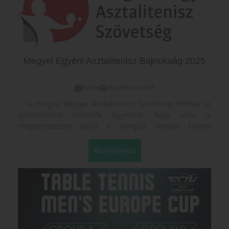
Nevezéseket november 15-éig fogadunk, a nevezési
határidő után nem vesszük figyelembe a
jelentkezéseket.
A megyei bajnokságon a részvétel díjmentes.
Megyei Egyéni Asztalitenisz Bajnokság 2025
Oct
08
Megtekintve 438
A Hargita Megyei Asztalitenisz Szövetség felhívja az
asztaliteniszt kedvelők figyelmét, hogy idén is
megrendezésre kerül a Hargita Megyei Egyéni
Asztalitenisz Bajnokság,
felnőtt leigazolt valamint
felnőtt nem leigazolt
(19 év
Megtekintés
felettiek),
U19
(2006,2007,2008,2009),
U15
(2010,2011),
U13
(2012,2013),
U11
(2014,2015) és
U9
(2016 után
születettek) fiuk én lányok korosztályokban.
Az idei évtől a felnőtt amatőr kategória megyei
bajnoksága a "BÁLINT GÁBOR EMLÉKVERSENY" néven
fog szerepelni, ezáltal tisztelegve néhai barátunk és
támogatónk emléke előtt!!!