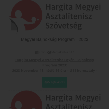
eredményekkel és komoly anyagi alapokkal rendelkező
klubbal remélhetőleg további eredményes kapcsolatot
fogunk tudni fenntertani. Köszönjük!
Megyei Bajnokság Program - 2023
Nov
05
Megtekintve 817
Hargita Megyei Asztalitenisz Egyéni Bajnokság
Program 2023:
2023 November 13, hétfő 16 óra – U11 korosztály -
2013 után születettek
2023 November 14, kedd 16 óra – U13 korosztály -
Megtekintés
2011 után születettek
2023 November 14, kedd 18 óra – U19 korosztály -
2004 után születettek
2023 November 15, szerda 16 óra – U15 korosztály -
2008 után születettek