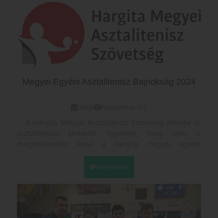
Felnőtt Amatőr - November 23 szombat 10:00 óra
Felnőtt Leigazoltak - November 24 vasárnap 10:00 óra
Nevezéseket november 15-éig fogadunk, a nevezési
határidő után nem vesszük figyelembe a
jelentkezéseket.
A megyei bajnokságon a részvétel díjmentes.
Megyei Egyéni Asztalitenisz Bajnokság 2024
Oct
08
Megtekintve 565
A Hargita Megyei Asztalitenisz Szövetség felhívja az
asztaliteniszt kedvelők figyelmét, hogy idén is
megrendezésre kerül a Hargita megyei egyéni
asztalitenisz bajnokság,
felnőtt leigazolt valamint
felnőtt nem leigazolt
(19 év
Megtekintés
felettiek),
U19
(2005,2006,2007,2008),
U15
(2009,2010),
U13
(2011,2012),
U11
(2013,2014) és
U9
(2015 után
születettek) fiuk én lányok korosztályokban.
A felnőtt korosztályba bárki benevezhet, kortól