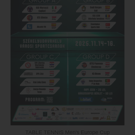
A felnőtt korosztályba bárki benevezhet, kortól
függetlenül!!!
Részt vehetnek sportkluboknál leigazolt sportolók
illetve leigazolással nem rendelkező amatőr
asztaliteniszezők, a két kategóriának külön verseny
szerveződik. A versenyekre a benevezés ingyenes
minden kategóriában, a korosztályok dobogós
helyezettjei kupa, érem, oklevél és ajándéktárgyakban
részesülnek.
A megyei bajnokság időpontja 2025 november 17-22.
A lebonyolítási módszert a nevezési határidő
lejártával közöljük a résztvevő játékosokkal.
A nevezési határidő
2025. november 15., 12 óra
,
nevezéseket az
ajtmhr@freemail.hu
címre lehet
elküldeni. A bajnokság programját a nevezési határidő
után tesszük közzé. A nevezési határidő után beérkezett
nevezéseket nem áll módunkban figyelembe venni.
Bővebb információkat az ajtmhr@freemail.hu e-mail
címen kérhetnek vagy a
0040-740-154486
-os
telefonszámon.
TABLE TENNIS Men's Europe Cup