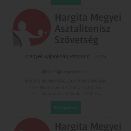
CUP-2026.docx
Megyei Bajnokság Program - 2025
Nov
08
Megtekintve 361
MEGYEI BAJNOKSÁG 2025 PROGRAMJA!!!
U9 - November 17, hétfő 16:00 óra
U11 - November 18 kedd 16:00 óra
U13 - November 19szerda 16:00 óra
U15 - November 20csütörtök 16:00 óra
Megtekintés
U19 - November 21péntek 16:00 óra
Felnőtt Amatőr "Bálint Gábor Emlékverseny" -
November 22 szombat 10:00 óra