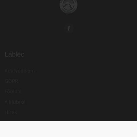
Lábléc
Adatvédelem
GDPR
Főoldal
A klubról
Hírek
Székelyudvarhelyi Asztalitenisz Klub - ISK