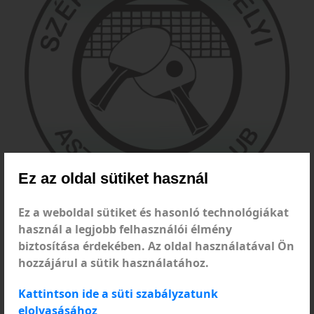
Ez az oldal sütiket használ
Ez a weboldal sütiket és hasonló technológiákat
Segítsd te is egyesületünk munkáját!!!
használ a legjobb felhasználói élmény
biztosítása érdekében. Az oldal használatával Ön
Feb
03
Megtekintve 178
hozzájárul a sütik használatához.
Kérünk segítsd Te is egyesületünk munkáját adód
Kattintson ide a süti szabályzatunk
3,5%-ával!!!
elolvasásához
A kitöltendő formanyomtatvány megtalálható ezen az