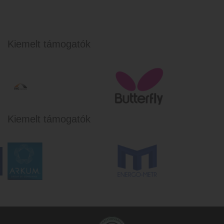
felszereléseket biztosítani. Annyi csupán a tennivaló, 
hogy ki kell tölteni a személyes adatokkal a 230-as 
formanyomtatványt és eljuttatni a pénzügyre vagy 
Kiemelt támogatók
György István edző részére a Nagy Ferenc Asztalitenisz 
Edzőterembe.
Kiemelt támogatók
A formanyomtatvány megtalálható és letölthető ide 
kattintva!!!