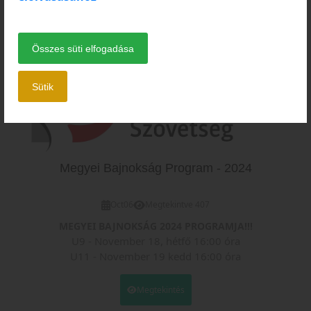
oldalon:
https://formular230.ro/asociatia-club-sportiv-sz-
Megtekintés
kelyudvarhelyi-asztalitenisz-klub
Összes süti elfogadása
Sütik
Megyei Bajnokság Program - 2024
Oct
06
Megtekintve 407
MEGYEI BAJNOKSÁG 2024 PROGRAMJA!!!
U9 - November 18, hétfő 16:00 óra
U11 - November 19 kedd 16:00 óra
U13 - November 20 szerda 16:00 óra
U15 - November 21 csütörtök 16:00 óra
Megtekintés
U19 - November 22 péntek 16:00 óra