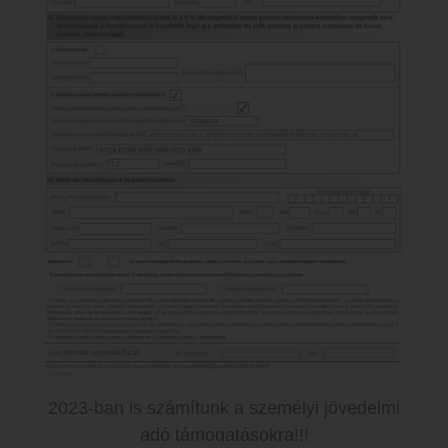
helyezettjei kupa, érem, oklevél és ajándéktárgyakban
telefonszámon.
részesülnek.
Bármi információra szükség van, megkérem
A megyei bajnokság időpontja 2023 november 13-
keressenek bizalommal.
17., délutáni időpontokban.
A lebonyolítási módszert a nevezési határidő
lejártával közöljük a résztvevő játékosokkal.
György István elnök HMASZ
A nevezési határidő
2023. november 10., 12 óra
,
Tel. 0740-154486
nevezéseket az
ajtmhr@freemail.hu
címre lehet
elküldeni. A bajnokság programját a nevezési határidő
után tesszük közzé. A nevezési határidő után beérkezett
nevezéseket nem áll módunkban figyelembe venni.
Bővebb információkat az ajtmhr@freemail.hu e-mail
címen kérhetnek vagy a
0040-740-154486
-os
telefonszámon.
Hargita Megyei Asztalitenisz Szövetség
2023-ban is számítunk a személyi jövedelmi
adó támogatásokra!!!